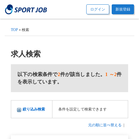
ログイン
新規登録
TOP
» 検索
求人検索
以下の検索条件で
2
件が該当しました。
1 ～2
件
を表示しています。
絞り込み検索
条件を設定して検索できます
元の順に並べ替える
|