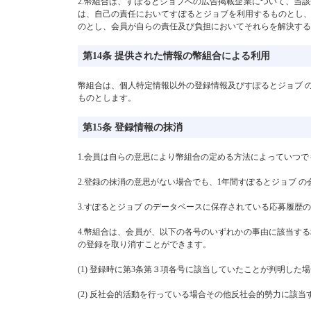
2.幣組合は、すぽるとジョブへの広告掲載企業について、当
は、自己の責任においてすぽるとジョブを利用するものとし
のとし、会員が自らの責任及び負担においてそれらを解決する
第14条 提供された情報の幣組合による利用
幣組合は、個人特定情報以外の登録情報及びすぽるとジョブ 
ものとします。
第15条 登録情報の抹消
1.会員は自らの意思により幣組合の定める方法によっていつで
2.登録の抹消の意思がない場合でも、1年間すぽるとジョブ 
3.すぽるとジョブ のデータベースに保存されている応募履
4.幣組合は、会員が、以下の各号のいずれかの事由に該当す
の登録を取り消すことができます。
(1) 登録時に第3条第３項各号に該当していたことが判明し
(2) 反社会的活動を行っている場合その他反社会的勢力に該