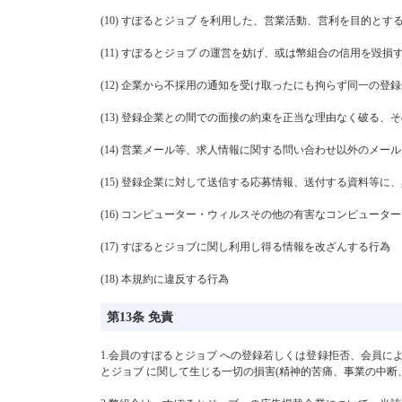
(10) すぽるとジョブ を利用した、営業活動、営利を目的と
(11) すぽるとジョブ の運営を妨げ、或は幣組合の信用を毀
(12) 企業から不採用の通知を受け取ったにも拘らず同一の
(13) 登録企業との間での面接の約束を正当な理由なく破る
(14) 営業メール等、求人情報に関する問い合わせ以外のメ
(15) 登録企業に対して送信する応募情報、送付する資料等
(16) コンピューター・ウィルスその他の有害なコンピュー
(17) すぽるとジョブに関し利用し得る情報を改ざんする行為
(18) 本規約に違反する行為
第13条 免責
1.会員のすぽるとジョブ への登録若しくは登録拒否、会員に
とジョブ に関して生じる一切の損害(精神的苦痛、事業の中