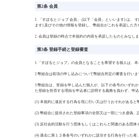
第2条 会員
1. 「すぽるとジョブ 会員」 (以下「会員」といいます) 
ます) 及びその他の情報を登録し、幣組合がこれを承認した
2. 会員は登録の時点で本規約の内容を承諾したものとみなし
第3条 登録手続と登録審査
1.「すぽるとジョブ」の会員となることを希望する個人は、
2.幣組合は前項の申し込みについて幣組合所定の審査を行いま
3.幣組合は、登録を申し込んだ個人が、以下の各号のいずれ
た登録を拒否する理由を申込者に説明する義務を負わず、申込
(1) 本規約に違反する行為を現に行い又は行うおそれがある
(2) 幣組合に提供された登録事項の全部又は一部につき虚偽
(3) 反社会的活動を行う団体もしくはこれらと関連のある団
(4) 過去に第１２条各号のいずれかに該当する行為を行った