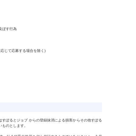
及ぼす行為
に応じて応募する場合を除く)
又はすぽるとジョブ からの登録抹消による損害からその他すぽる
いものとします。