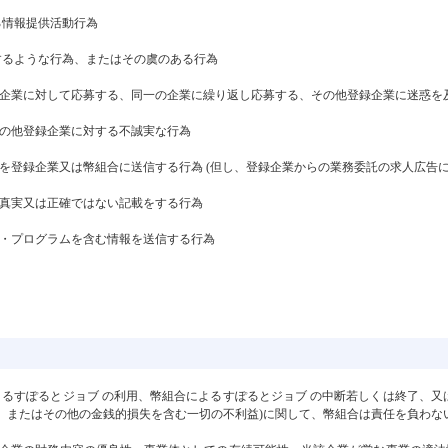
する情報提供活動行為
損するような行為、またはその虞のある行為
登録企業に対して応募する、同一の企業に繰り返し応募する、その他登録企業に迷惑を
、その他登録企業に対する不誠実な行為
ールを登録企業又は幣組合に送信する行為 (但し、登録企業からの業務委託の求人広告
に、真実又は正確ではない記載をする行為
ター・プログラムを含む情報を送信する行為
よるすぽるとジョブ の利用、幣組合によるすぽるとジョブ の中断若しくは終了、
断、またはその他の金銭的損失を含む一切の不利益)に関して、幣組合は責任を負わな