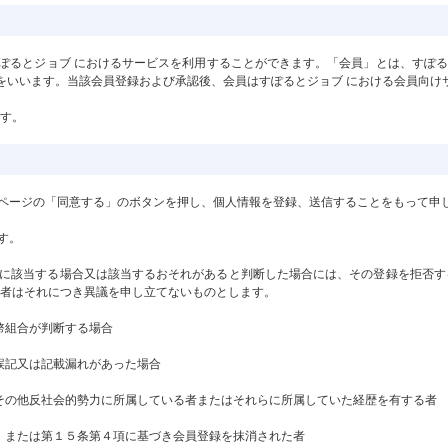
は、 すぽるとジョブ におけるサービスを利用することができます。「会員」とは、すぽ
方をいいます。当該会員登録および承認後、会員はすぽるとジョブ における会員向け
ます。
本ページの「同意する」のボタンを押し、個人情報を登録、送信することをもって申
す。
かに該当する場合又は該当するおそれがあると判断した場合には、その登録を拒否
者はそれにつき異議を申し立てないものとします。
と幣組合が判断する場合
、誤記又は記載漏れがあった場合
体その他反社会的勢力に所属している者またはそれらに所属していた経歴を有する者
者、または第１５条第４項に基づき会員登録を抹消された者