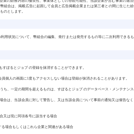
該企業の財務内容の優良性、事業体としての存続可能性、当該企業が営む事業の適
、幣組合は、掲載広告に起因して会員と広告掲載企業または第三者との間に生じた紛
ものとします。
の利用状況について、幣組合の編集、発行または発売するもの等に二次利用できる
もすぽるとジョブ の登録を抹消することができます。
の会員個人の画面に1度もアクセスしない場合は登録が抹消されることがあります。
歴のうち、一定の期間を超えるものは、すぽるとジョブ のデータベース・メンテナン
る場合は、当該会員に対して警告し、又は当該会員について事前の通知又は催告な
た場合又は現に同項各号に該当する場合
当する場合もしくはこれら企業と関連がある場合