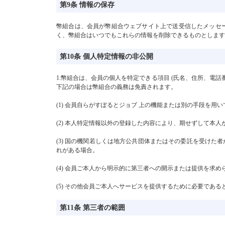
第9条 情報の保存
幣組合は、会員が幣組合ウェブサイト上で送受信したメッセ
く、幣組合はいつでもこれらの情報を削除できるものとします
第10条 個人特定情報の非公開
1.幣組合は、会員の個人を特定できる項目 (氏名、住所、電話
下記の場合は幣組合の義務は免責されます。
(1) 会員自らがすぽるとジョブ 上の機能または別の手段を
(2) 本人特定情報以外の登録した内容により、期せずして本
(3) 国の機関若しくは地方公共団体またはその委託を受け
れがある場合。
(4) 会員ご本人から明示的に第三者への開示または提供を求め
(5) その他会員ご本人へサービスを提供するために必要であ
第11条 第三者の範囲