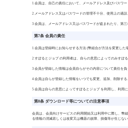
1.会員は、自己の責任において、メールアドレス及びパスワ
2.メールアドレス又はパスワードの管理不十分、使用上の過
3.会員は、メールアドレス又はパスワードが盗まれたり、第
第7条 会員の責任
1.会員は登録時にお知らせする方法 (幣組合が方法を変更した
2.すぽるとジョブ の利用者は、自らの意思によってのみすぽ
3.会員が登録した情報は会員自らがその内容について責任を
4.会員は自らが登録した情報をいつでも変更、追加、削除す
5.会員は自らの意思によってすぽるとジョブ を利用し、利用
第8条 ダウンロード等についての注意事項
会員は、会員向けサービスの利用開始又は利用中に際し、幣
る情報の消滅若しくは改変又は機器の故障、損傷等が生じない