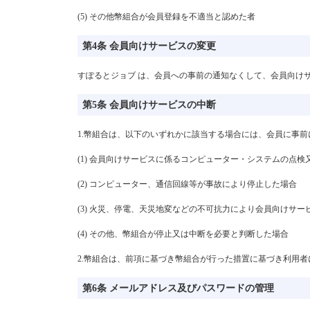
(5) その他幣組合が会員登録を不適当と認めた者
第4条 会員向けサービスの変更
すぽるとジョブ は、会員への事前の通知なくして、会員向け
第5条 会員向けサービスの中断
1.幣組合は、以下のいずれかに該当する場合には、会員に事
(1) 会員向けサービスに係るコンピューター・システムの点
(2) コンピューター、通信回線等が事故により停止した場合
(3) 火災、停電、天災地変などの不可抗力により会員向けサ
(4) その他、幣組合が停止又は中断を必要と判断した場合
2.幣組合は、前項に基づき幣組合が行った措置に基づき利用
第6条 メールアドレス及びパスワードの管理