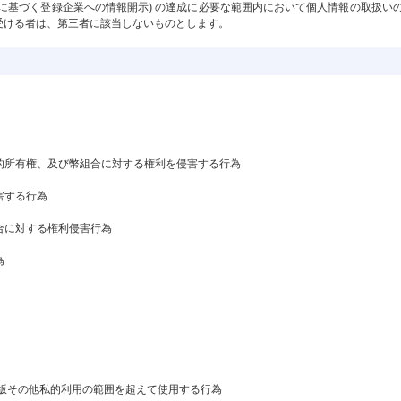
に基づく登録企業への情報開示) の達成に必要な範囲内において個人情報の取扱い
受ける者は、第三者に該当しないものとします。
。
知的所有権、及び幣組合に対する権利を侵害する行為
害する行為
組合に対する権利侵害行為
為
、出版その他私的利用の範囲を超えて使用する行為