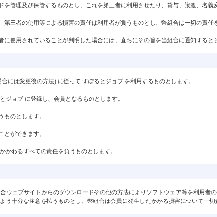
ードを管理及び保管するものとし、これを第三者に利用させたり、貸与、譲渡、名義
誤、第三者の使用等による損害の責任は利用者が負うものとし、幣組合は一切の責任
三者に使用されていることが判明した場合には、直ちにその旨を当組合に通知すると
場合には変更後の方法) に従って すぽるとジョブ を利用するものとします。
るとジョブ に登録し、会員となるものとします。
負うものとします。
ることができます。
にかかわるすべての責任を負うものとします。
組合ウェブサイトからのダウンロードその他の方法によりソフトウェア等を利用者の
よう十分な注意を払うものとし、幣組合は会員に発生したかかる損害について一切