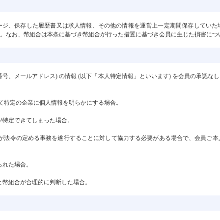
ージ、保存した履歴書又は求人情報、その他の情報を運営上一定期間保存していた
。なお、幣組合は本条に基づき幣組合が行った措置に基づき会員に生じた損害につ
番号、メールアドレス) の情報 (以下「本人特定情報」といいます) を会員の承認
用いて特定の企業に個人情報を明らかにする場合。
人が特定できてしまった場合。
た者が法令の定める事務を遂行することに対して協力する必要がある場合で、会員ご
られた場合。
ると幣組合が合理的に判断した場合。