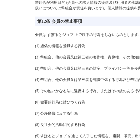
幣組合が利用目的 (会員への求人情報の提供及び利用者の承諾
扱いについては幣組合が責任を負います)、個人情報の提供を
第12条 会員の禁止事項
会員は すぽるとジョブ 上で以下の行為をしないものとします
(1) 虚偽の情報を登録する行為
(2) 幣組合、他の会員又は第三者の著作権、肖像権、その他
(3) 幣組合、他の会員又は第三者の財産、プライバシー等を侵
(4) 幣組合、他の会員又は第三者を誹謗中傷する行為及び幣
(5) その他いかなる法に違反する行為、またはその虞のある行
(6) 犯罪的行為に結びつく行為
(7) 公序良俗に反する行為
(8) 反社会的活動に関する行為
(9) すぽるとジョブ を通じて入手した情報を、複製、販売